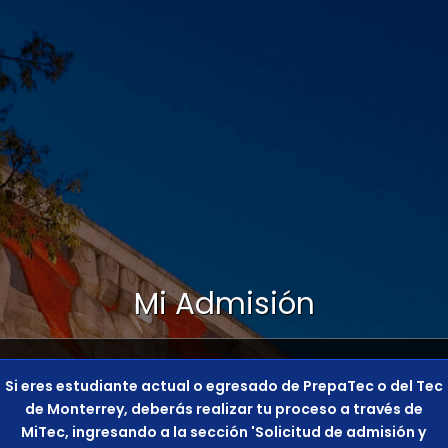
Mi Admisión
Si eres estudiante actual o egresado de PrepaTec o del Tec
de Monterrey, deberás realizar tu proceso a través de
MiTec, ingresando a la sección 'Solicitud de admisión y